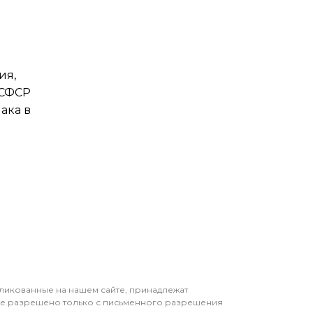
ия,
РСФСР
ака в
бликованные на нашем сайте, принадлежат
ие разрешено только с письменного разрешения