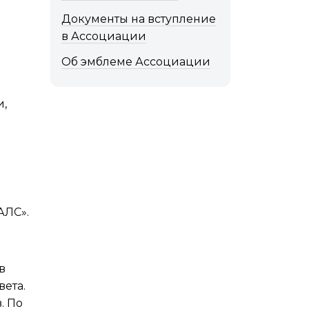
Документы на вступление
в Ассоциации
Об эмблеме Ассоциации
и,
АЛС».
в
вета.
. По