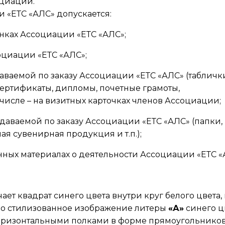
оциации.
«ЕТС «АЛС» допускается:
анках Ассоциации «ЕТС «АЛС»;
оциации «ЕТС «АЛС»;
аваемой по заказу Ассоциации «ЕТС «АЛС» (табличк
ертификаты, дипломы, почетные грамоты,
м числе – на визитных карточках членов Ассоциации;
даваемой по заказу Ассоциации «ЕТС «АЛС» (папки,
ая сувенирная продукция и т.п.);
нных материалах о деятельности Ассоциации «ЕТС «
т квадрат синего цвета внутри круг белого цвета, 
но стилизованное изображение литеры
«А»
синего ц
ризонтальными полками в форме прямоугольников