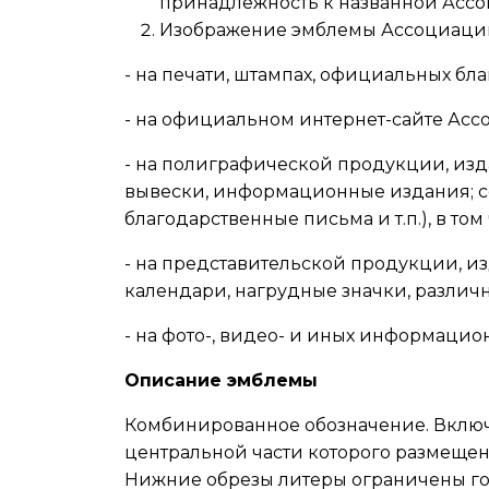
принадлежность к названной Асс
Изображение эмблемы Ассоциации 
- на печати, штампах, официальных бл
- на официальном интернет-сайте Асс
- на полиграфической продукции, изд
вывески, информационные издания; с
благодарственные письма и т.п.), в то
- на представительской продукции, из
календари, нагрудные значки, различн
- на фото-, видео- и иных информацио
Описание эмблемы
Комбинированное обозначение. Включае
центральной части которого размеще
Нижние обрезы литеры ограничены го