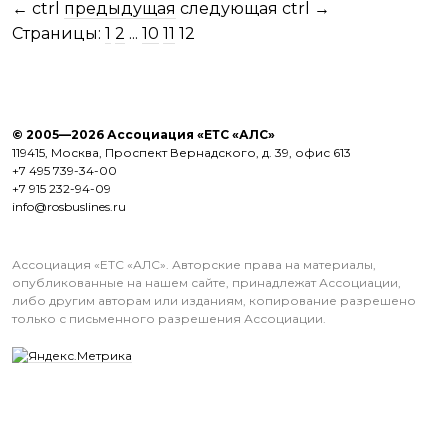
←
ctrl
предыдущая
следующая
ctrl
→
Страницы:
1
2
...
10
11
12
© 2005—2026 Ассоциация «ЕТС «АЛС»
119415, Москва, Проспект Вернадского, д. 39, офис 613
+7 495 739-34-00
+7 915 232-94-09
info@rosbuslines.ru
Ассоциация «ЕТС «АЛС». Авторские права на материалы,
опубликованные на нашем сайте, принадлежат Ассоциации,
либо другим авторам или изданиям, копирование разрешено
только с письменного разрешения Ассоциации.