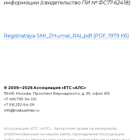
информации (свидетельство ПИ № ФС77-62418).
Registratsiya-SMI_ZHurnal_RAL.pdf (PDF, 1979 Кб)
© 2005—2026 Ассоциация «ЕТС «АЛС»
119415, Москва, Проспект Вернадского, д. 39, офис 613
+7 495 739-34-00
+7 915 232-94-09
info@rosbuslines.ru
Ассоциация «ЕТС «АЛС». Авторские права на материалы,
опубликованные на нашем сайте, принадлежат Ассоциации,
либо другим авторам или изданиям, копирование разрешено