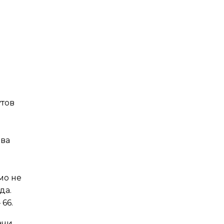
утов
два
мо не
да.
66.
ачи