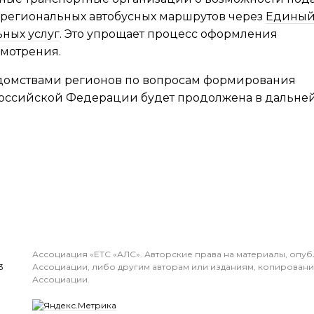
жрегиональных автобусных маршрутов через
Едины
ных услуг
. Это упрощает процесс оформления
смотрения.
домствами регионов по вопросам формирования
Российской Федерации будет продолжена в дальне
Ассоциация «ЕТС «АЛС». Авторские права на материалы, опу
3
Ассоциации, либо другим авторам или изданиям, копирован
Ассоциации.