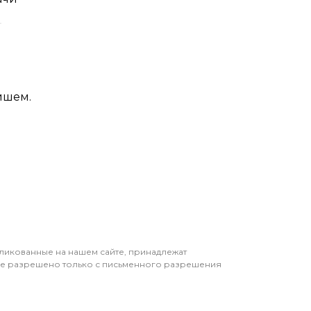
й
йшем.
бликованные на нашем сайте, принадлежат
ие разрешено только с письменного разрешения